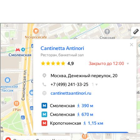
ООО "ГЕРОЛЬДИКА"
7710432375
Кантинетта Антинори
Ресторан в Москве