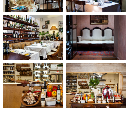
Адрес:
Москва, Денежный пер., 20
Режим работы:
ПН-ВС 12:00-00:00
Телефон:
+7 499 241 33 25
Email:
cantinetta_antinori_zakaz@mail.ru