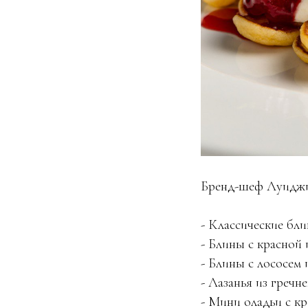
Бренд-шеф Луиджи 
- Классические бл
- Блины с красной 
- Блины с лососем 
- Лазанья из греч
- Мини оладьи с к